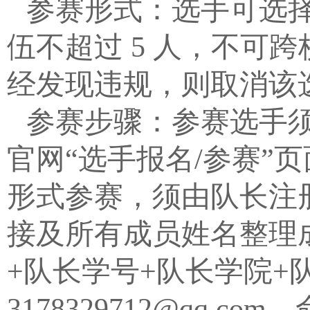
参赛形式：选手可选
伍不超过
5
人，不可跨
经发现违规，则取消该
参赛步骤：
参
赛选手
官网
“
选手报名
/
参赛
”
页
形式参赛，须由队长注
接及所有成员姓名整理
+
队长学号
+
队长学院
+
3178329712
@qq.com
。